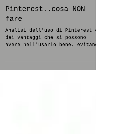
Pinterest..cosa NON
fare
Analisi dell'uso di Pinterest e
dei vantaggi che si possono
avere nell'usarlo bene, evitando
alcuni "errori" abbastanza co