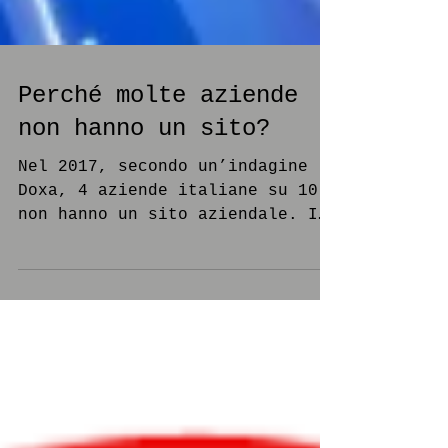
Perché molte aziende
non hanno un sito?
Nel 2017, secondo un’indagine
Doxa, 4 aziende italiane su 10
non hanno un sito aziendale. I
dati sono sconfortanti: più
della metà degli...