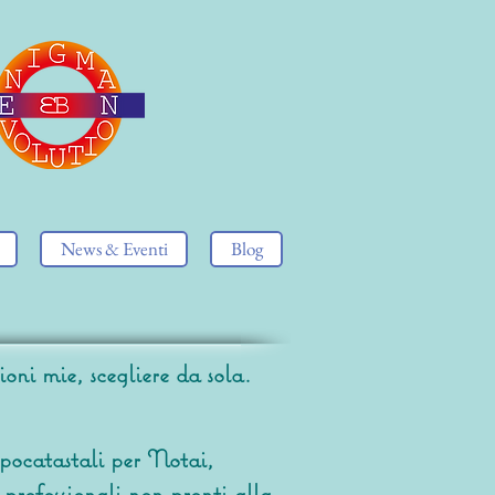
News & Eventi
Blog
oni mie, scegliere da sola.
pocatastali per Notai,
 professionali non pronti alla