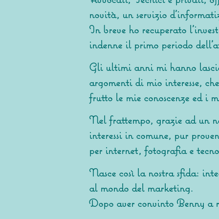
novità, un servizio d’informati
In breve ho recuperato l'invest
indenne il primo periodo dell'at
Gli ultimi anni mi hanno lasci
argomenti di mio interesse, ch
frutto le mie conoscenze ed i mi
Nel frattempo, grazie ad un no
interessi in comune, pur prove
per internet, fotografia e tecn
Nasce così la nostra sfida: int
al mondo del marketing.
Dopo aver convinto
Benny
a r