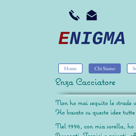
E
NIGMA
Home
Chi Siamo
S
Enza Cacciatore
Non ho mai seguito le strade ve
Ho basato su queste idee tutte l
Nel 1996, con mia sorella, ho 
Avvocati, Tecnici e privati, of