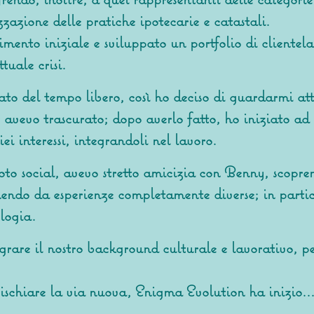
zzazione delle pratiche ipotecarie e catastali.
imento iniziale e sviluppato un portfolio di clientela
tuale crisi.
ato del tempo libero, così ho deciso di guardarmi at
e avevo trascurato; dopo averlo fatto, ho iniziato a
ei interessi, integrandoli nel lavoro.
to social, avevo stretto amicizia con
Benny
, scopre
nendo da esperienze completamente diverse; in partic
ologia.
egrare il nostro background culturale e lavorativo, p
ischiare la via nuova, Enigma Evolution ha inizio..