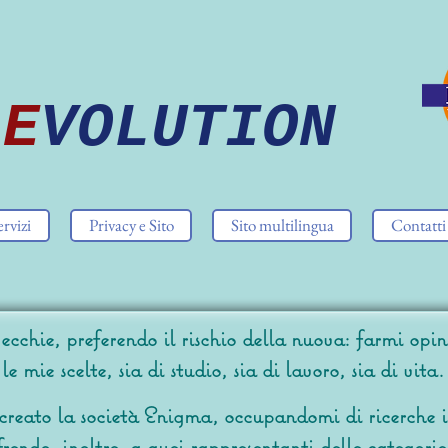
E
VOLUTION
ervizi
Privacy e Sito
Sito multilingua
Contatti
cchie, preferendo il rischio della nuova: farmi opini
e mie scelte, sia di studio, sia di lavoro, sia di vita.
creato la società Enigma, occupandomi di ricerche i
frendo, inoltre, a quei rappresentanti delle categorie