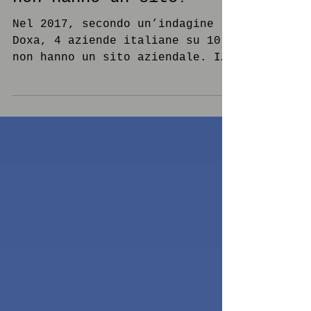
Perché molte aziende
non hanno un sito?
Nel 2017, secondo un’indagine
Doxa, 4 aziende italiane su 10
non hanno un sito aziendale. I
dati sono sconfortanti: più
della metà degli...