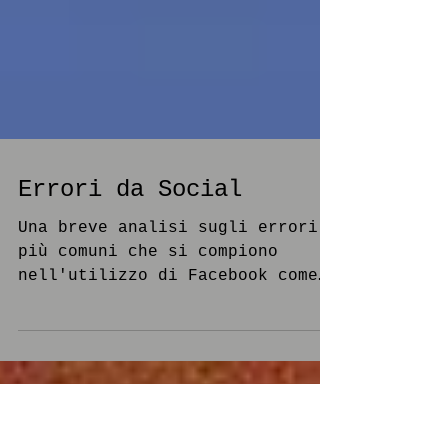
Errori da Social
Una breve analisi sugli errori
più comuni che si compiono
nell'utilizzo di Facebook come
strumento di Marketing Aziendale
e dei piccoli