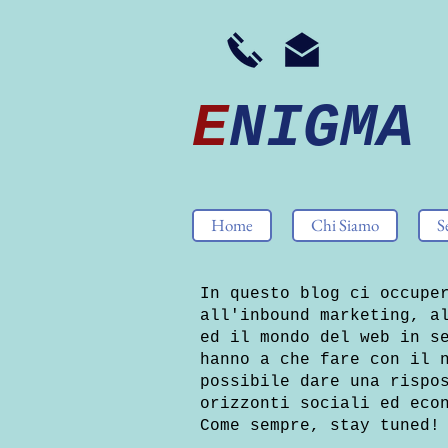
E
NIGMA
Home
Chi Siamo
S
In questo blog ci occupe
all'inbound marketing, a
ed il mondo del web in s
hanno a che fare con il 
possibile dare una rispo
orizzonti sociali ed eco
Come sempre, stay tuned!