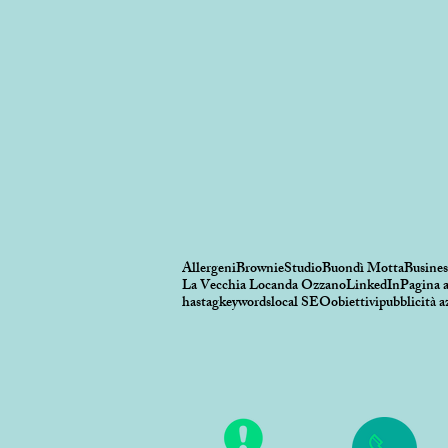
Allergeni
BrownieStudio
Buondì Motta
Busines
La Vecchia Locanda Ozzano
LinkedIn
Pagina a
hastag
keywords
local SEO
obiettivi
pubblicità a