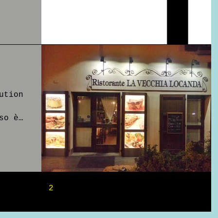
ution
so è
i un
i i
1
2