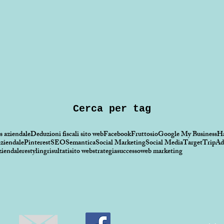
Cerca per tag
s aziendale
Deduzioni fiscali sito web
Facebook
Fruttosio
Google My Business
H
ziendale
Pinterest
SEO
Semantica
Social Marketing
Social Media
Target
TripAd
ziendale
restyling
risultati
sito web
strategia
successo
web marketing