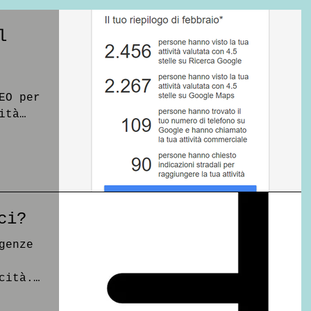
l
EO per
ità
 m
ci?
genze
cità.
vostro