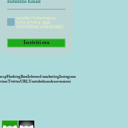
Accetto l'informativa
sulla privacy.
Vedi
informativa sulla privacy
Iscriviti ora
accp
Hashtag
Ikea
Inbound marketing
Instagram
visor
Twitter
URL
Youtube
brand
conversioni