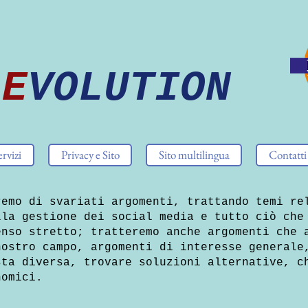
E
VOLUTION
ervizi
Privacy e Sito
Sito multilingua
Contatti
remo di svariati argomenti, trattando temi re
lla gestione dei social media e tutto ciò che
enso stretto; tratteremo anche argomenti che 
nostro campo, argomenti di interesse generale
sta diversa, trovare soluzioni alternative, c
nomici.